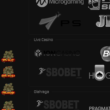
Live Casino
Olahraga