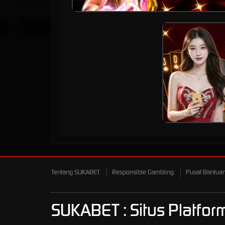
Tentang SUKABET
Responsible Gambling
Pusat Bantua
SUKABET : Situs Platfo