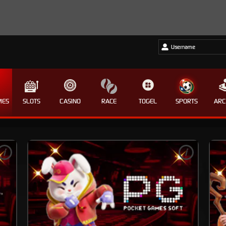
MES
SLOTS
CASINO
RACE
TOGEL
SPORTS
ARC
i
i