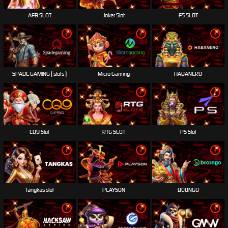
AFB SLOT
Joker Slot
FS SLOT
i
i
i
SPADE GAMING ( slots )
Micro Gaming
HABANERO
i
i
i
CQ9 Slot
RTG SLOT
PS Slot
i
i
i
Tangkas slot
PLAYSON
BOONGO
i
i
i