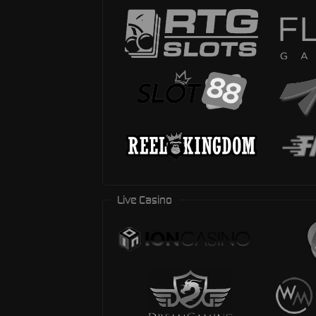
Live Casino