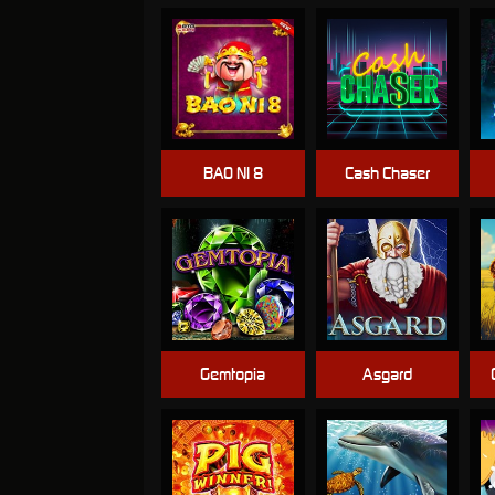
BAO NI 8
Cash Chaser
Gemtopia
Asgard