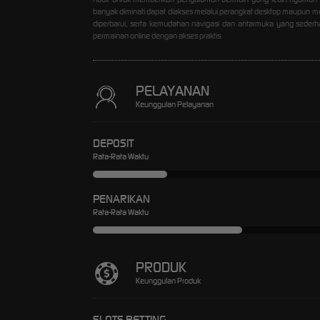
banyak diminati dapat diakses melalui perangkat desktop maupun m
diperbarui, serta kemudahan navigasi dan antarmuka yang sede
permainan online dengan akses praktis.
PELAYANAN
Keunggulan Pelayanan
DEPOSIT
Rata-Rata Waktu
PENARIKAN
Rata-Rata Waktu
PRODUK
Keunggulan Produk
SLOTS BETTING