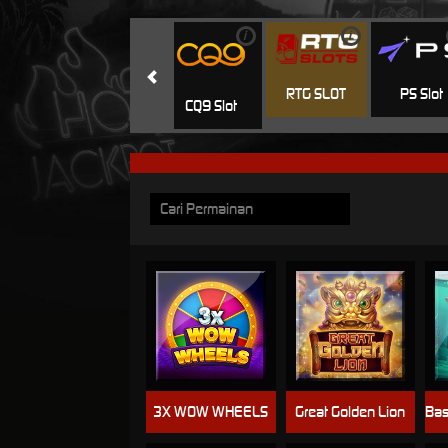
i
i
i
i
RTG SLOT
PS Slot
 Gaming
HABANERO
CQ9 Slot
3X WOW WHEELS
Great Golden Lion