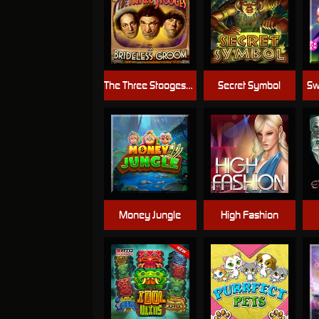
The Three Stooges® Brideless Groom
Secret Symbol
Sw
Money Jungle
High Fashion