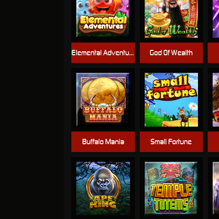
Elemental Adventures
God Of Wealth
Buffalo Mania
Small Fortune