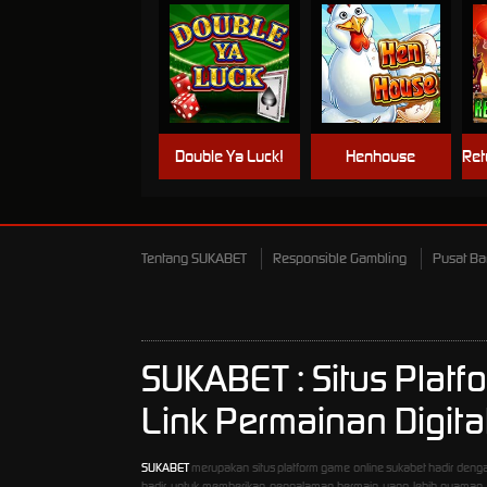
Double Ya Luck!
Henhouse
Tentang SUKABET
Responsible Gambling
Pusat Ba
SUKABET : Situs Plat
Link Permainan Digit
SUKABET
merupakan situs platform game online sukabet hadir denga
hadir untuk memberikan pengalaman bermain yang lebih nyaman 