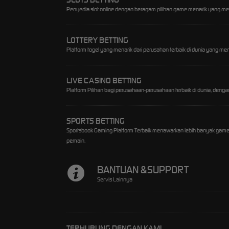
Penyedia slot online dengan beragam pilihan game menarik yang 
LOTTERY BETTING
Platform togel yang menarik dari perusahan terbaik di dunia yang
LIVE CASINO BETTING
Platform Pilihan bagi perusahaan-perusahaan terbaik di dunia, denga
SPORTS BETTING
Sportsbook Gaming Platform Terbaik menawarkan lebih banyak game, 
pemain.
BANTUAN &SUPPORT
Servis Lainnya
TERHUBUNG DENGAN KAMI