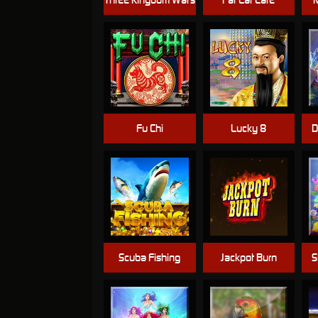
Fu Chi
Lucky 8
D
Scuba Fishing
Jackpot Burn
S