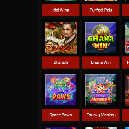
Idol Wins
Purrfect Pets
Zhanshi
Ghana Win
F
Space Paws
Chunky Monkey