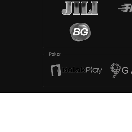
Poker