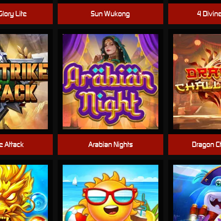
Glory Lite
Sun Wukong
4 Divin
ke Attack
Arabian Nights
Dragon C