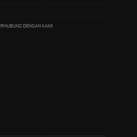
ERHUBUNG DENGAN KAMI