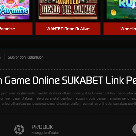
Paradise
WANTED Dead Or Alive
Wheelin
n
Syarat dan Ketentuan
rm Game Online SUKABET Link P
nk permainan digital modern mudah di akses 24 jam nonstop di Indonesia. SUKABET hadir unt
diminati dapat diakses melalui perangkat desktop maupun mobile dengan tampilan yang respo
adi pilihan bagi pengguna yang menginginkan platform permainan online dengan akses prakti
PRODUK
Keunggulan Produk