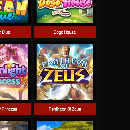
 Blue
Dogo House
 Princess
Pantheon Of Zeus