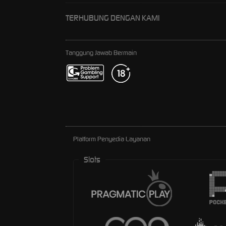
TERHUBUNG DENGAN KAMI
Tanggung Jawab Bermain
Platform Penyedia Layanan
Slots