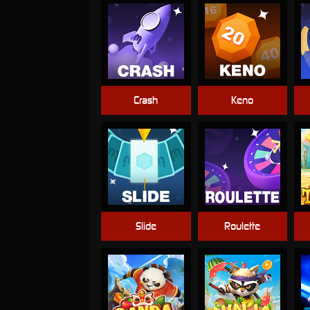
Crash
Keno
Slide
Roulette