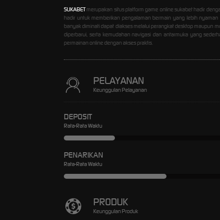
SUKABET
merupakan situs platform game online sukabet hadir denga
hadir untuk memberikan pengalaman bermain yang lebih nyaman 
banyak diminati dapat diakses melalui perangkat desktop maupun m
diperbarui, serta kemudahan navigasi dan antarmuka yang sede
permainan online dengan akses praktis.
PELAYANAN
Keunggulan Pelayanan
DEPOSIT
Rata-Rata Waktu
PENARIKAN
Rata-Rata Waktu
PRODUK
Keunggulan Produk