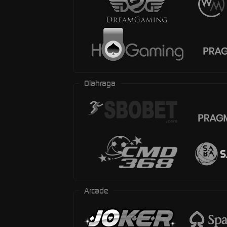
Olahraga
Arcade