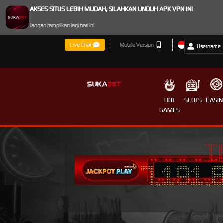
AKSES SITUS LEBIH MUDAH, SILAHKAN UNDUH APK VPN INI
Jangan tampilkan lagi hari ini
Live Chat
Mobile Version
HOT
SLOTS
CASIN
GAMES
I
7,191,