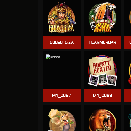
GODSOFGIZA
HEARMEROAR
M4_0087
M4_0089